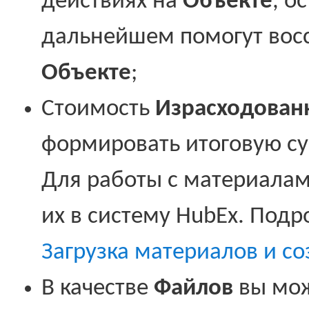
действиях на
Объекте
, о
дальнейшем помогут восс
Объекте
;
Стоимость
Израсходован
формировать итоговую 
Для работы с материала
их в систему HubEx. Подр
Загрузка материалов и с
В качестве
Файлов
вы мож