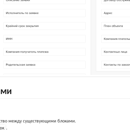
ами
нство между существующими блоками.
ок
.