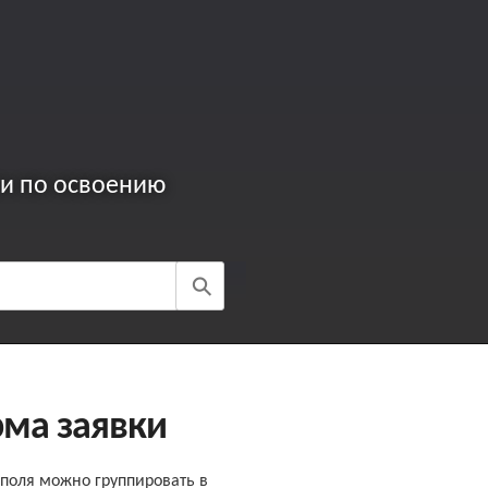
ги по освоению
⚲
ма заявки
о поля можно группировать в