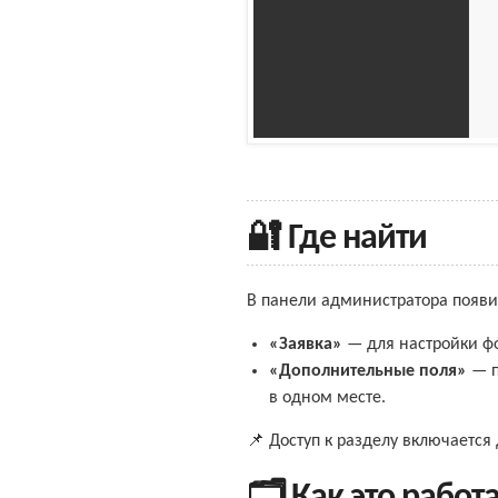
🔐 Где найти
В панели администратора появ
«Заявка»
— для настройки ф
«Дополнительные поля»
— п
в одном месте.
📌 Доступ к разделу включаетс
🗂️ Как это работ