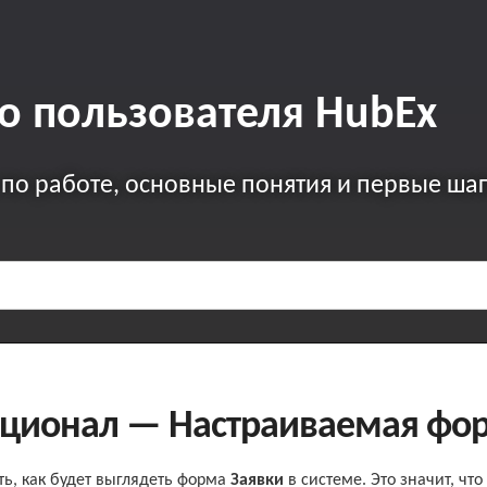
о пользователя HubEx
 по работе, основные понятия и первые ша
ционал — Настраиваемая фор
ть, как будет выглядеть форма
Заявки
в системе. Это значит, чт